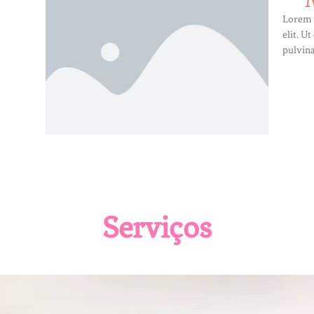
Lorem i
elit. U
pulvina
Serviços