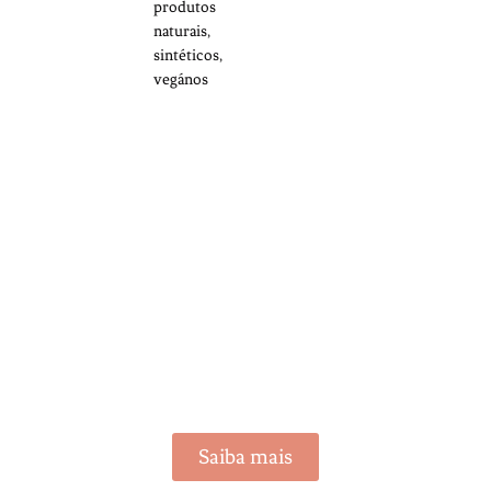
produtos
naturais,
sintéticos,
vegános
Saiba mais