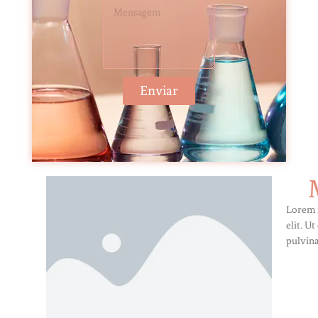
Enviar
Lorem i
elit. U
pulvina