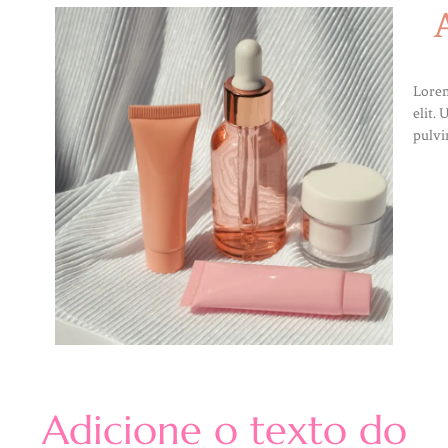
Lorem
elit. 
pulvi
Adicione o texto do